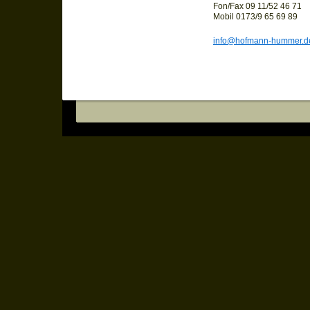
Fon/Fax 09 11/52 46 71
Mobil 0173/9 65 69 89
info@hofmann-hummer.d