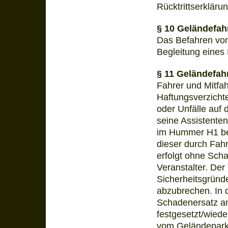
Rücktrittserklärun
§ 10 Geländefah
Das Befahren von 
Begleitung eines
§ 11 Geländefah
Fahrer und Mitfah
Haftungsverzicht
oder Unfälle auf 
seine Assistente
im Hummer H1 begl
dieser durch Fah
erfolgt ohne Scha
Veranstalter. Der
Sicherheitsgründe
abzubrechen. In 
Schadenersatz an
festgesetzt/wiede
vom Geländepark